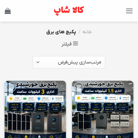
Ski
t
conten
خانه
/
پکیج های برق
فیلتر
افزودن
افزودن
به
به
علاقه
علاقه
مندی
مندی
ها
ها