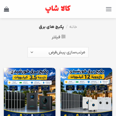
Ski
t
conten
خانه
/
پکیج های برق
فیلتر
افزودن
افزودن
به
به
علاقه
علاقه
مندی
مندی
ها
ها