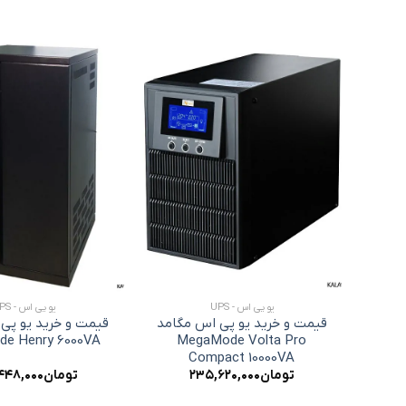
افزودن
افزودن
به
به
علاقه
علاقه
مندی
مندی
ها
ها
+
+
یو پی اس - UPS
یو پی اس - UPS
گامد
قیمت و خرید یو پی اس مگامد
قیمت و خرید یو پی
e Henry 6000VA
MegaMode Volta Pro
Me
Compact 10000VA
تومان
۲۳۵,۶۲۰,۰۰۰
تومان
۴۴۸,۰۰۰