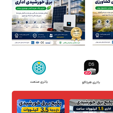
باتری صنعت
باتری هیتاکو