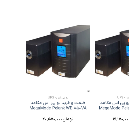
افزودن
افزودن
به
به
علاقه
علاقه
مندی
مندی
ها
ها
+
+
- UPS
یو پی اس - UPS
و پی اس مگامد
قیمت و خرید یو پی اس مگامد
قیمت و خ
r 1000VA
MegaMode Pelank WB 850VA
MegaMode Pel
۱۶,۱۷۰,۰۰
تومان
۲۰,۵۷۰,۰۰۰
توم