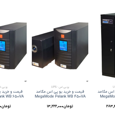
افزودن
افزودن
به
به
علاقه
علاقه
مندی
مندی
ها
ها
+
+
یو پی اس - UPS
یو پی اس 
 اس مگامد
قیمت و خرید یو پی اس مگامد
قیمت و خرید ی
ank WB 650VA
MegaMode Pelank WB 450VA
MegaMod
۲۸۳,
تومان
۱۳,۲۲۲,۰۰۰
تومان
۰