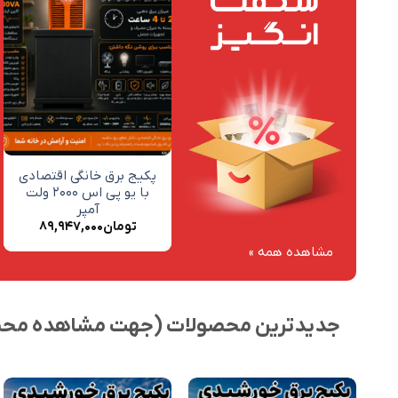
افزودن
افزودن
به
به
علاقه
علاقه
مندی
مندی
ها
ها
+
+
پکیج برق خورشیدی ۳.۶
پکیج برق خانگی اقتصادی
کیلووات خانگی با بکاپ ۵
با یو پی اس ۲۰۰۰ ولت
کیلووات ساعت
آمپر
تومان
۶۴۹,۵۵۰,۰۰۰
تومان
۸۹,۹۴۷,۰۰۰
مشاهده همه »
جدیدترین محصولات (جهت مشاهده محصو