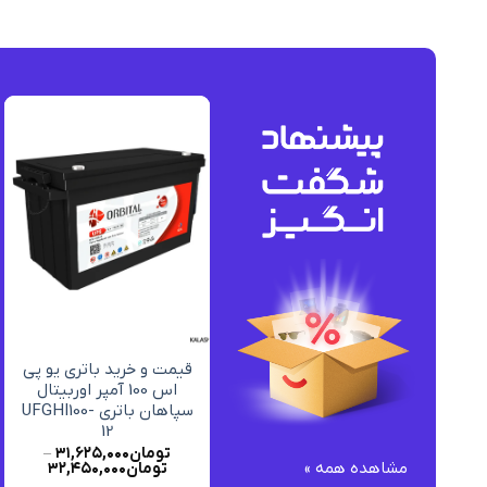
افزودن
افزودن
به
به
علاقه
علاقه
مندی
مندی
ها
ها
+
+
قیمت و خرید باتری یو پی
قیمت و خرید باتری یو پی
اس 4.5 آمپر استارسل –
اس 100 آمپر اوربیتال
UPS BATTERY
سپاهان باتری UFGHI100-
12
STARCELL 4.5A
تومان
۱,۹۸۰,۰۰۰
تومان
۳۱,۶۲۵,۰۰۰
–
مشاهده همه »
تومان
۳۲,۴۵۰,۰۰۰