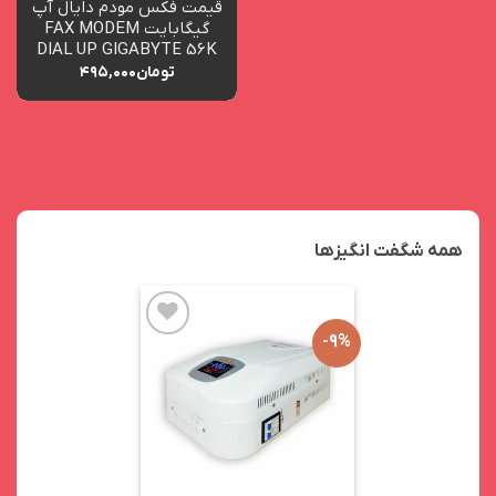
قیمت فکس مودم دایال آپ
گیگابایت FAX MODEM
DIAL UP GIGABYTE 56K
تومان
۴۹۵,۰۰۰
همه شگفت انگیزها
۹%-
افزودن
به
علاقه
مندی
ها