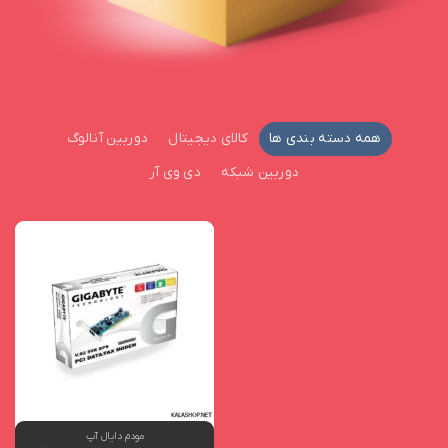
همه دسته بندی ها
کالای دیجیتال
دوربین آنالوگ
دوربین شبکه
دی وی آر
افزودن
به
علاقه
مندی
ها
مودم دایال آپ