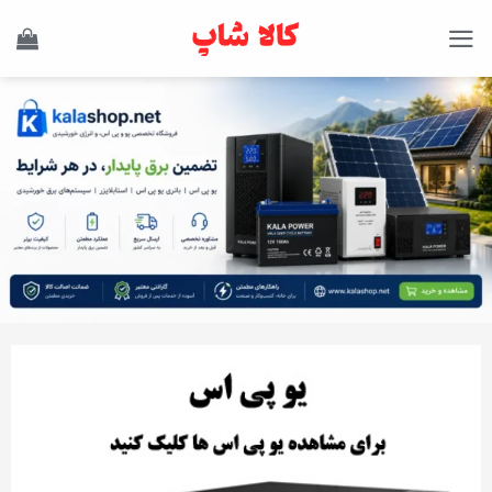
Ski
t
conten