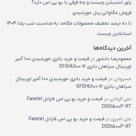
پاور استیشن چیست و چه فرقی با یو پی اس دارد؟
فروش مگاواتی پنل خورشیدی
تا ده درصد تخفیف محصولات مگامد به مناسبت شب یلدا ۱۴۰۴
استابلایزر چیست
آخرین دیدگاه‌ها
محمودرضا دانشور
در
قیمت و خرید باتری خورشیدی 100 آمپر
اوربیتال سپاهان باتری SFGHU100-12
خسروانی
در
قیمت و خرید باتری خورشیدی 100 آمپر اوربیتال
سپاهان باتری SFGHU100-12
علی کرمانی
در
قیمت و خرید یو پی اس فاراتل Faratel
DSS1500P-RT
علی امیری
در
قیمت و خرید یو پی اس فاراتل Faratel
DSS1500P-RT