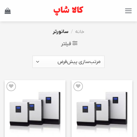
Ski
t
conten
خانه
/
سانورتر
فیلتر
افزودن
افزودن
به
به
علاقه
علاقه
مندی
مندی
ها
ها