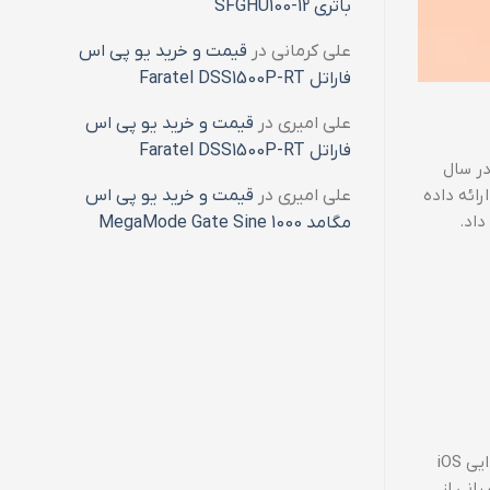
باتری SFGHU100-12
علی کرمانی
در
قیمت و خرید یو پی اس
فاراتل Faratel DSS1500P-RT
علی امیری
در
قیمت و خرید یو پی اس
فاراتل Faratel DSS1500P-RT
است. از زمانی که iOS برای اولین بار در سال
علی امیری
در
قیمت و خرید یو پی اس
رائه داده
مگامد MegaMode Gate Sine 1000
iOS، که ابتدا با نام iPhone OS شناخته می‌شد، به عنوان سیستم‌عامل اختصاصی اپل برای دستگاه‌های موبایل معرفی شد. نسخه‌های ابتدایی iOS
انی از