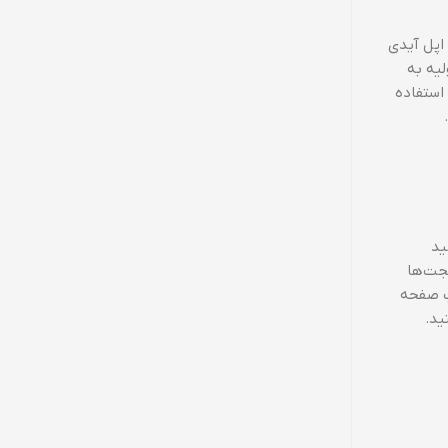
 شامل انتخاب زبان و منطقه، اتصال به شبکه Wi-Fi و ورود به اپل آیدی
ولیه به
ازی اطلاعات استفاده
نید
یجت‌ها
پ صفحه