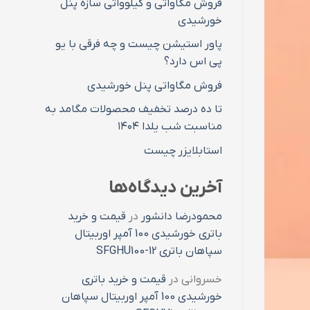
فروش مگاواتی و کیلوواتی سازه پنل
خورشیدی
پاور استیشن چیست و چه فرقی با یو
پی اس دارد؟
فروش مگاواتی پنل خورشیدی
تا ده درصد تخفیف محصولات مگامد به
مناسبت شب یلدا ۱۴۰۴
استابلایزر چیست
آخرین دیدگاه‌ها
محمودرضا دانشور
در
قیمت و خرید
باتری خورشیدی 100 آمپر اوربیتال
سپاهان باتری SFGHU100-12
خسروانی
در
قیمت و خرید باتری
خورشیدی 100 آمپر اوربیتال سپاهان