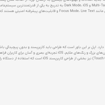
اپلیکیشن‌های شخص ثالث تا قابلیت‌های پیشرفته مانند Multi-Tasking و Dark Mode، iOS به تدریج به یکی از قدرتمندترین 
موبایل تبدیل شد. نسخه‌های اخیر iOS شامل ویژگی‌های جدیدی مانند Focus Mode، Live Text و قابلیت‌های پیشرفته ام
ش شهرت دارد. اپل بر این باور است که طراحی باید کاربرپسند و بدون پیچیدگی باش
فلسفه در طراحی iOS به وضوح مشهود است. با استفاده از آیکون‌های بزرگ و رنگ‌های ملایم، iOS تجربه‌ای بصری و آسان ب
علاوه بر این، تعامل با دستگاه از طریق حرکات لمسی (Touch Gestures) نیز بخشی از طراحی کاربرپسند iOS است که است