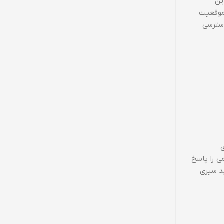
این
انند موقعیت
دسترسی
ی
ت علمی را پاسخ
د سیری