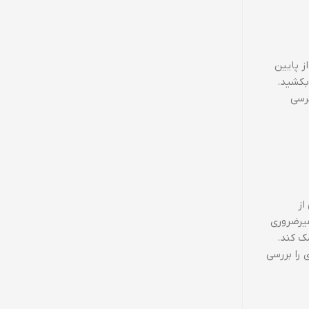
را باز کنید و سپس از پایین
بکشید.
ترسی
از
Bluetooth و Location Services در زمان‌های غیرضروری
 مصرف انرژی کمک کند.
رف‌کنندگان باتری را بررسی