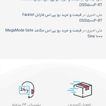
DSS1500P-RT
علی امیری
در
قیمت و خرید یو پی اس فاراتل Faratel
DSS1500P-RT
علی امیری
در
قیمت و خرید یو پی اس مگامد MegaMode Gate
Sine 1000
تحویل اکسپرس
پشتیبانی ۲۴ ساعته