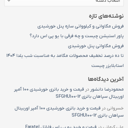
های
مطالب
نوشته‌های تازه
فروش مگاواتی و کیلوواتی سازه پنل خورشیدی
پاور استیشن چیست و چه فرقی با یو پی اس دارد؟
فروش مگاواتی پنل خورشیدی
تا ده درصد تخفیف محصولات مگامد به مناسبت شب یلدا ۱۴۰۴
استابلایزر چیست
آخرین دیدگاه‌ها
محمودرضا دانشور
در
قیمت و خرید باتری خورشیدی 100 آمپر
اوربیتال سپاهان باتری SFGHU100-12
خسروانی
در
قیمت و خرید باتری خورشیدی 100 آمپر اوربیتال
سپاهان باتری SFGHU100-12
علی کرمانی
در
قیمت و خرید یو پی اس فاراتل Faratel