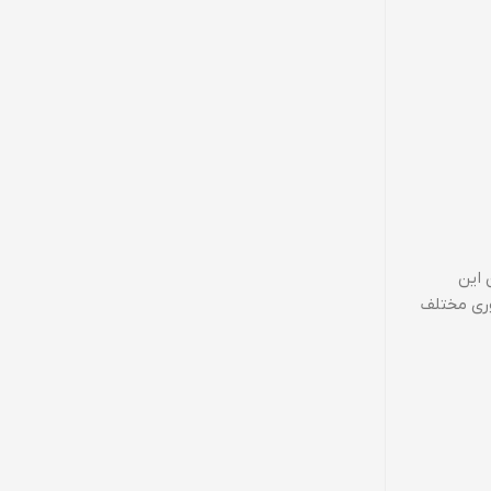
بلیت‌های ProRAW و ProRes به عکاسان این
وری مختلف