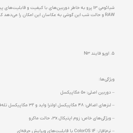
شیائومی 13 پرو به خاطر دوربین‌های با کیفیت و قابلی
RAW و حالت شب این گوشی به عکاسان این امکان را می‌دهد که جزئیات دقیق‌تری را در تصاویر خود ثبت کنند.
۵. اوپو فایند N3
ویژگی‌ها:
– دوربین اصلی: ۵۰ مگاپیکسل
– لنزهای اضافی: ۴۸ مگاپیکسل اولترا واید و ۳۲ مگاپیکسل تله‌فوتو
– ویژگی‌های خاص: زوم اپتیکال 3x، حالت ماکرو
– نرم‌افزار: ColorOS 14 با قابلیت‌های ویرایش حرفه‌ای