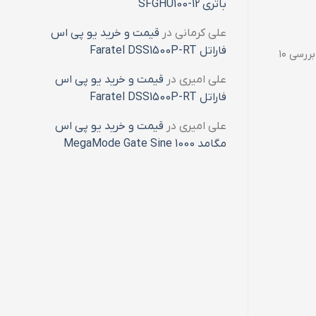
باتری SFGHU100-12
علی کرمانی
در
قیمت و خرید یو پی اس
فاراتل Faratel DSS1500P-RT
در دنیای مدرن، دوربین‌های گوشی‌های هوشمند به حدی پیشرفته شده‌اند که می‌توانند جایگزین دوربین‌های حرفه‌ای شوند. این مقاله به بررسی ۱۰
علی امیری
در
قیمت و خرید یو پی اس
فاراتل Faratel DSS1500P-RT
علی امیری
در
قیمت و خرید یو پی اس
مگامد MegaMode Gate Sine 1000