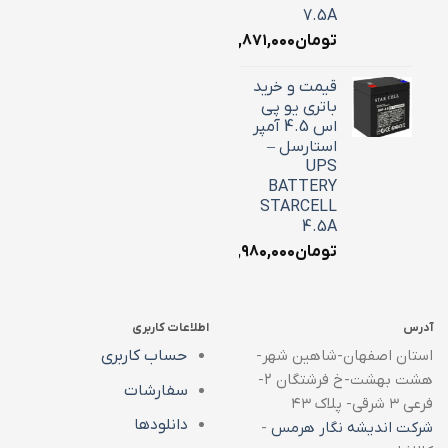
7.5A
تومان
۲,۸۷۱,۰۰۰
قیمت و خرید
باتری یو پی
اس 4.5 آمپر
استارسل –
UPS
BATTERY
STARCELL
4.5A
تومان
۱,۹۸۰,۰۰۰
آدرس
اطلاعات کاربری
استان اصفهان-شاهین شهر-
حساب کاربری
هشت بهشت-خ فرشتگان ۲-
سفارشات
فرعی ۳ شرقی- پلاک ۴۳
دانلودها
شرکت اندیشه نگار هرمس
-