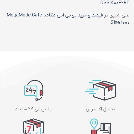
DSS1500P-RT
علی امیری
در
قیمت و خرید یو پی اس مگامد MegaMode Gate
Sine 1000
تحویل اکسپرس
پشتیبانی ۲۴ ساعته