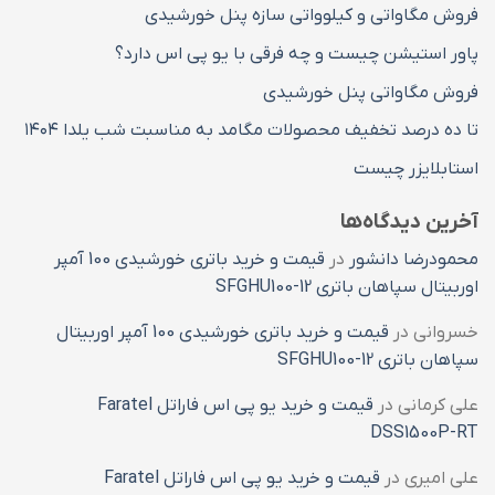
فروش مگاواتی و کیلوواتی سازه پنل خورشیدی
پاور استیشن چیست و چه فرقی با یو پی اس دارد؟
فروش مگاواتی پنل خورشیدی
تا ده درصد تخفیف محصولات مگامد به مناسبت شب یلدا ۱۴۰۴
استابلایزر چیست
آخرین دیدگاه‌ها
محمودرضا دانشور
در
قیمت و خرید باتری خورشیدی 100 آمپر
اوربیتال سپاهان باتری SFGHU100-12
خسروانی
در
قیمت و خرید باتری خورشیدی 100 آمپر اوربیتال
سپاهان باتری SFGHU100-12
علی کرمانی
در
قیمت و خرید یو پی اس فاراتل Faratel
DSS1500P-RT
علی امیری
در
قیمت و خرید یو پی اس فاراتل Faratel