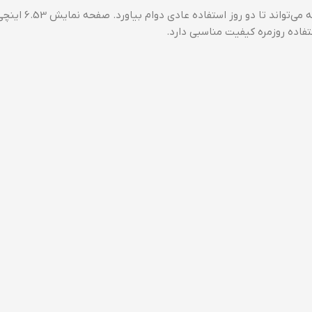
ردمی 9C همچنین دارای یک باتری 5000 میلی‌آمپرساعت