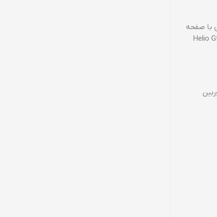
شی با صفحه
لوشن HD+ به بازار عرضه شده است که برای استفاده روزمره کاملاً مناسب است. پردازنده‌ی مدیاتک Helio G25
13 مگاپیکسلی و یک دوربین