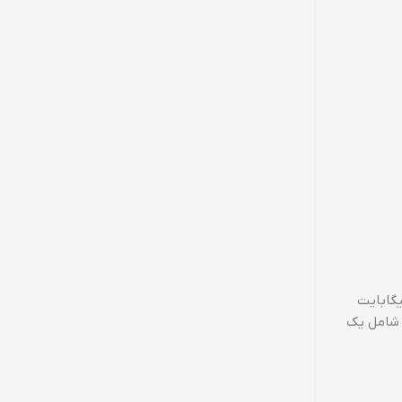
، ردمی 9C می‌تواند گزینه بهتری نسبت به ردمی 9A باشد. این گوشی با پردازنده مدیاتک Helio G35 و 3 گیگابایت
ت که شامل یک