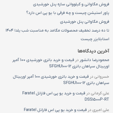
فروش مگاواتی و کیلوواتی سازه پنل خورشیدی
پاور استیشن چیست و چه فرقی با یو پی اس دارد؟
فروش مگاواتی پنل خورشیدی
تا ده درصد تخفیف محصولات مگامد به مناسبت شب یلدا ۱۴۰۴
استابلایزر چیست
آخرین دیدگاه‌ها
محمودرضا دانشور
در
قیمت و خرید باتری خورشیدی 100 آمپر
اوربیتال سپاهان باتری SFGHU100-12
خسروانی
در
قیمت و خرید باتری خورشیدی 100 آمپر اوربیتال
سپاهان باتری SFGHU100-12
علی کرمانی
در
قیمت و خرید یو پی اس فاراتل Faratel
DSS1500P-RT
علی امیری
در
قیمت و خرید یو پی اس فاراتل Faratel