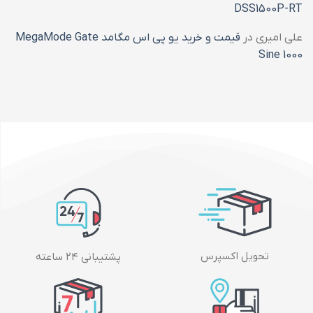
DSS1500P-RT
علی امیری
در
قیمت و خرید یو پی اس مگامد MegaMode Gate
Sine 1000
تحویل اکسپرس
پشتیبانی ۲۴ ساعته