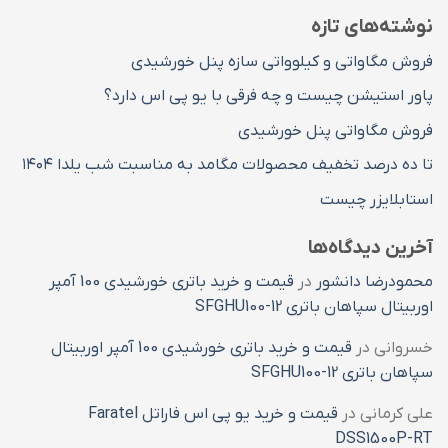
مطالب
نوشته‌های تازه
فروش مگاواتی و کیلوواتی سازه پنل خورشیدی
پاور استیشن چیست و چه فرقی با یو پی اس دارد؟
فروش مگاواتی پنل خورشیدی
تا ده درصد تخفیف محصولات مگامد به مناسبت شب یلدا ۱۴۰۴
استابلایزر چیست
آخرین دیدگاه‌ها
محمودرضا دانشور
در
قیمت و خرید باتری خورشیدی 100 آمپر
اوربیتال سپاهان باتری SFGHU100-12
خسروانی
در
قیمت و خرید باتری خورشیدی 100 آمپر اوربیتال
سپاهان باتری SFGHU100-12
علی کرمانی
در
قیمت و خرید یو پی اس فاراتل Faratel
DSS1500P-RT