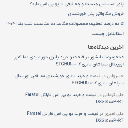
پاور استیشن چیست و چه فرقی با یو پی اس دارد؟
فروش مگاواتی پنل خورشیدی
تا ده درصد تخفیف محصولات مگامد به مناسبت شب یلدا ۱۴۰۴
استابلایزر چیست
آخرین دیدگاه‌ها
محمودرضا دانشور
در
قیمت و خرید باتری خورشیدی 100 آمپر
اوربیتال سپاهان باتری SFGHU100-12
خسروانی
در
قیمت و خرید باتری خورشیدی 100 آمپر اوربیتال
سپاهان باتری SFGHU100-12
علی کرمانی
در
قیمت و خرید یو پی اس فاراتل Faratel
DSS1500P-RT
علی امیری
در
قیمت و خرید یو پی اس فاراتل Faratel
DSS1500P-RT