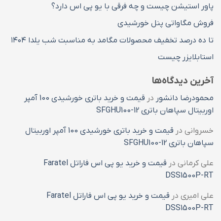
پاور استیشن چیست و چه فرقی با یو پی اس دارد؟
فروش مگاواتی پنل خورشیدی
تا ده درصد تخفیف محصولات مگامد به مناسبت شب یلدا ۱۴۰۴
استابلایزر چیست
آخرین دیدگاه‌ها
محمودرضا دانشور
در
قیمت و خرید باتری خورشیدی 100 آمپر
اوربیتال سپاهان باتری SFGHU100-12
خسروانی
در
قیمت و خرید باتری خورشیدی 100 آمپر اوربیتال
سپاهان باتری SFGHU100-12
علی کرمانی
در
قیمت و خرید یو پی اس فاراتل Faratel
DSS1500P-RT
علی امیری
در
قیمت و خرید یو پی اس فاراتل Faratel
DSS1500P-RT