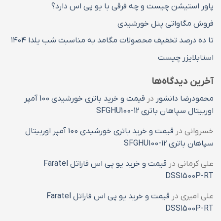
پاور استیشن چیست و چه فرقی با یو پی اس دارد؟
فروش مگاواتی پنل خورشیدی
تا ده درصد تخفیف محصولات مگامد به مناسبت شب یلدا ۱۴۰۴
استابلایزر چیست
آخرین دیدگاه‌ها
محمودرضا دانشور
در
قیمت و خرید باتری خورشیدی 100 آمپر
اوربیتال سپاهان باتری SFGHU100-12
خسروانی
در
قیمت و خرید باتری خورشیدی 100 آمپر اوربیتال
سپاهان باتری SFGHU100-12
علی کرمانی
در
قیمت و خرید یو پی اس فاراتل Faratel
DSS1500P-RT
علی امیری
در
قیمت و خرید یو پی اس فاراتل Faratel
DSS1500P-RT