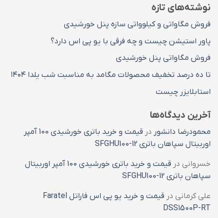
نوشته‌های تازه
فروش مگاواتی و کیلوواتی سازه پنل خورشیدی
پاور استیشن چیست و چه فرقی با یو پی اس دارد؟
فروش مگاواتی پنل خورشیدی
تا ده درصد تخفیف محصولات مگامد به مناسبت شب یلدا ۱۴۰۴
استابلایزر چیست
آخرین دیدگاه‌ها
محمودرضا دانشور
در
قیمت و خرید باتری خورشیدی 100 آمپر
اوربیتال سپاهان باتری SFGHU100-12
خسروانی
در
قیمت و خرید باتری خورشیدی 100 آمپر اوربیتال
سپاهان باتری SFGHU100-12
علی کرمانی
در
قیمت و خرید یو پی اس فاراتل Faratel
DSS1500P-RT