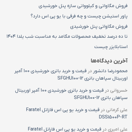
فروش مگاواتی و کیلوواتی سازه پنل خورشیدی
پاور استیشن چیست و چه فرقی با یو پی اس دارد؟
فروش مگاواتی پنل خورشیدی
تا ده درصد تخفیف محصولات مگامد به مناسبت شب یلدا ۱۴۰۴
استابلایزر چیست
آخرین دیدگاه‌ها
محمودرضا دانشور
در
قیمت و خرید باتری خورشیدی 100 آمپر
اوربیتال سپاهان باتری SFGHU100-12
خسروانی
در
قیمت و خرید باتری خورشیدی 100 آمپر اوربیتال
سپاهان باتری SFGHU100-12
علی کرمانی
در
قیمت و خرید یو پی اس فاراتل Faratel
DSS1500P-RT
علی امیری
در
قیمت و خرید یو پی اس فاراتل Faratel