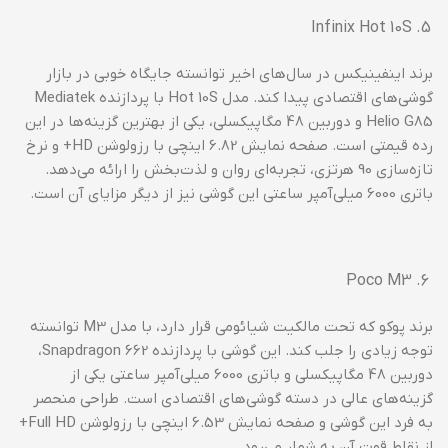
Infinix Hot 10S
برند اینفینیکس در سال‌های اخیر توانسته جایگاه خوبی در بازار
گوشی‌های اقتصادی پیدا کند. مدل Hot 10S با پردازنده Mediatek
Helio G85 و دوربین 48 مگاپیکسلی، یکی از بهترین گزینه‌ها در این
رده قیمتی است. صفحه نمایش 6.82 اینچی با رزولوشن HD+ و نرخ
تازه‌سازی 90 هرتزی، تجربه‌ای روان و لذت‌بخش را ارائه می‌دهد.
باتری 6000 میلی‌آمپر ساعتی این گوشی نیز از دیگر مزایای آن است.
Poco M3
برند پوکو که تحت مالکیت شیائومی قرار دارد، با مدل M3 توانسته
توجه زیادی را جلب کند. این گوشی با پردازنده Snapdragon 662،
دوربین 48 مگاپیکسلی و باتری 6000 میلی‌آمپر ساعتی یکی از
گزینه‌های عالی در دسته گوشی‌های اقتصادی است. طراحی منحصر
به فرد این گوشی و صفحه نمایش 6.53 اینچی با رزولوشن Full HD+
از نقاط قوت آن به شمار می‌رود.