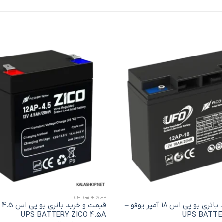
افزودن
به
علاقه
مندی
ها
+
باتری یو پی اس
قیمت و خرید باتری یو پی اس 18 آمپر یوفو –
قیم
UPS BATTERY ZICO 4.5A
UPS BATTE