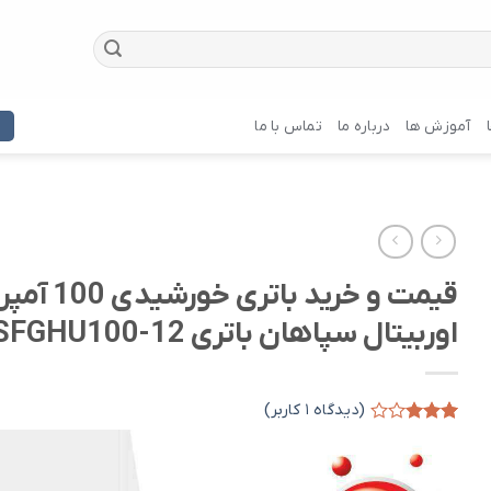
آموزش ها
درباره ما
تماس با ما
قیمت و خرید باتری خورشیدی 100 آمپر
اوربیتال سپاهان باتری SFGHU100-12
(دیدگاه
۱
کاربر)
۱
امتیازدهی
۳.۰۰
از ۵
در