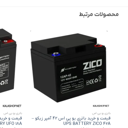
محصولات مرتبط
افزودن
به
علاقه
مندی
ها
+
باتری یو پی اس
باتری یو پی اس
قیمت و خرید باتری یو پی اس 42 آمپر زیکو –
RY UFO 18A
UPS BATTERY ZICO 42A