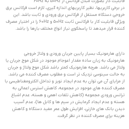
قابلیت کار بصورت مبدل فرکانس از 50Hz به 60Hz
در برخی کاربریها، نظیر کاربریهای اندازه گیری، لازم است فرکانس برق
خروجی دستگاه مستقل از فرکانس برق ورودی و ثابت باشد. این
ویژگی قابلیت کار با فرکانس ثابت 50Hz و 60Hz را در اختیار مصرف
کننده قرار میدهد تا پاسخگوی نیاز انواع مختلف بارها را باشد.
دارای هارمونیک بسیار پایین جریان ورودی و ولتاژ خروجی
هارمونیک به زبان ساده مقدار اعوجام موجود در شکل موج جریان یا
ولتاژ می باشد. هرچه هارمونیک کمتر باشد شکل موج ولتاژ و جریان
به حالت سینوسی نزدیک تر است و مطلوب مصرف کننده می باشد.
از مزایای آن می توان به عدم ایجاد نویز و تداخل الکترومغناطیسی با
مصرف کننده های موجود در مجموعه، کاهش استرس اعمالی به
ترانس ورودی مجموعه (کاهش تلفات اهمی و هسته، عدم اشباع
هسته و عدم ایجاد گرمایش در سیم ها و کابل ها)، عدم آسیب
دیدن بانک های خازنی، افزایش طول عمر مفید دستگاه و کاهش
هزینه برای مصرف کننده در نظر گرفت.