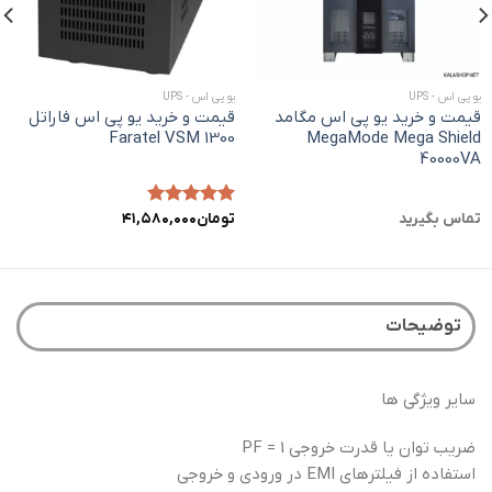
یو پی اس - UPS
یو پی اس - UPS
قیمت و خرید یو پی اس مگامد
قیمت و خرید یو پی اس فاراتل
Faratel VSM 1300
MegaMode Mega Shield
40000VA
تماس بگیرید
تومان
امتیاز
۵.۰۰
۴۱,۵۸۰,۰۰۰
از ۵
توضیحات
سایر ویژگی ها
ضریب توان یا قدرت خروجی PF = 1
استفاده از فیلترهای EMI در ورودی و خروجی