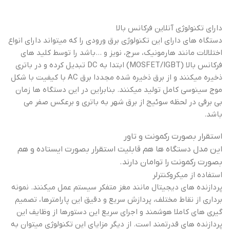
دارای تکنولوژی آنلاین فرکانس بالا
دستگاه های دارای این تکنولوژی برق ورودی را که میتواند دارای انواع
اختلالات مانند هارمونیک، سرج، نویز و …باشد را توسط کلید های
فرکانس بالا (MOSFET/IGBT) ابتدا به DC تبدیل کرده و در باتری
ذخیره میکنند و از برق ذخیره شده مجددا برق AC با کیفیت با شکل
موج سینوسی کامل تولید میکنند. بنابراین در این دستگاه ها زمان
بی برقی در لحظه سوئیج از برق شهر به باتری و برعکس صفر می
باشد.
استقرار بصورت رکمونت و تاور
این مدل دستگاه ها هم قابلیت استقرار بصورت ایستاده و هم
بصورت رکمونت را توامان دارند.
استفاده از میکروکنترلر
پردازنده های دیجیتال مانند مغز متفکر سیستم عمل میکنند. نمونه
برداری از نقاط مختلف، پردازش سریع و دقیق این پارامترها، تصمیم
گیری های کاملا هوشمند و اجرای سریع این دستورها از وظایف این
پردازنده های قدرتمند است. از دیگر مزایای این تکنولوژی میتوان به