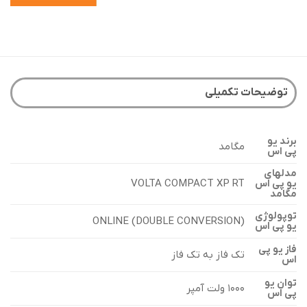
توضیحات تکمیلی
برند یو
مگامد
پی اس
مدلهای
VOLTA COMPACT XP RT
یو پی اس
مگامد
توپولوژی
ONLINE (DOUBLE CONVERSION)
یو پی اس
فاز یو پی
تک فاز به تک فاز
اس
توان یو
۱۰۰۰ ولت آمپر
پی اس