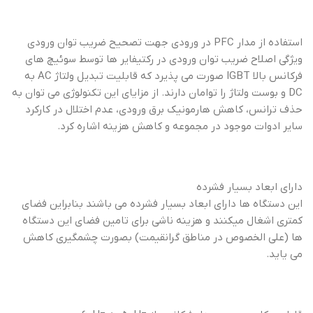
استفاده از مدار PFC در ورودی جهت تصحیح ضریب توان ورودی
ویژگی اصلاح ضریب توان ورودی در رکتیفایر ها توسط سوئیچ های
فرکانس بالا IGBT صورت می پذیرد که قابلیت تبدیل ولتاژ AC به
DC و بوست ولتاژ را توامان دارند. از مزایای این تکنولوژی می توان به
حذف ترانس، کاهش هارمونیک برق ورودی، عدم اختلال در کارکرد
سایر ادوات موجود در مجموعه و کاهش هزینه اشاره کرد.
دارای ابعاد بسیار فشرده
این دستگاه ها دارای ابعاد بسیار فشرده می باشند بنابراین فضای
کمتری اشغال میکنند و هزینه ناشی برای تامین فضای این دستگاه
ها (علی الخصوص در مناطق گرانقیمت) بصورت چشمگیری کاهش
می یاید.