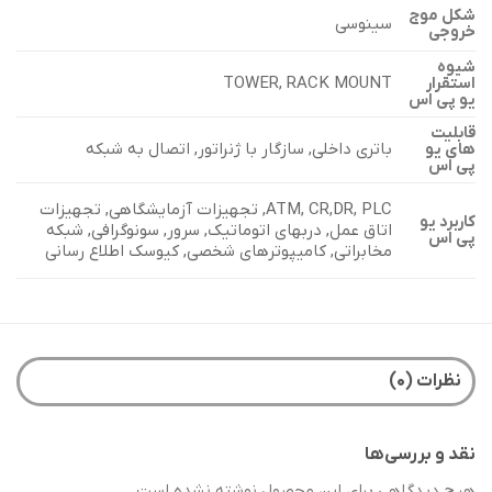
شکل موج
سینوسی
خروجی
شیوه
TOWER, RACK MOUNT
استقرار
یو پی اس
قابلیت
باتری داخلی, سازگار با ژنراتور, اتصال به شبکه
های یو
پی اس
ATM, CR,DR, PLC, تجهیزات آزمایشگاهی, تجهیزات
کاربرد یو
اتاق عمل, دربهای اتوماتیک, سرور, سونوگرافی, شبکه
پی اس
مخابراتی, کامیپوترهای شخصی, کیوسک اطلاع رسانی
نظرات (۰)
نقد و بررسی‌ها
هیچ دیدگاهی برای این محصول نوشته نشده است.