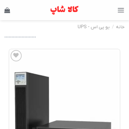
Ski
t
conten
خانه
/
یو پی اس - UPS
----------------------
افزودن
به
علاقه
مندی
ها