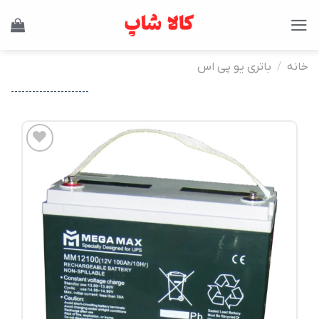
Ski
t
conten
خانه
/
باتری یو پی اس
----------------------
افزودن
به
علاقه
مندی
ها