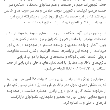
جمله تجهیزات مهم در صنعت و علم متالوژی دستگاه اسپکترومتر
جهت بررسی کیفیت و تعیین درصد خلوص و عناصر سرب های خالص
می‌باشد که در این مجموعه یکی از بروز ترین و پیشرفته ترین این
تجهیزات از کشور آلمان تهیه و راه اندازی گردیده است.
همچنین در این آزمایشگاه تمامی تست های مربوط به مواد اولیه و
صفحات تولیدی با دانش فنی و تکنولوژی بروز شده از کشورهای
چین، آلمان و واحد تحقیق و توسعه مستقر در مجموعه در حال اجرا
می‌باشد. از جمله این پارامترها تست ظرفیت دِشارژ، تست مقاومت
درونی، تست اتصال کوتاه و تست‌های مرتبط با دوام، کارآیی
باتری‌های UPS و… مطابق با استانداردهای داخلی و اروپایی از جمله
استاندارد IEC 60896-21/22 انجام می‌گیرد.
از مزایای و ویژگی های باتری یو پی اس ۱۲ ولت ۲۸ آمپر می توان به
قدرت دشارژ عمیق، طول عمر بالا، جریان دشارژ داخلی بسیار کم، عاری
از هرگونه نشت گاز یا مایع درون باتری، عملکرد مناسب در محدوده
وسیع دمایی، بدون نیاز به تعمیر و نگهداری، تکنولوژی باز‌ترکیب
گازهای داخلی و … اشاره کرد.