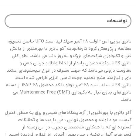
توضیحات
باتری یو پی اس 12ولت 28 آمپر سیلد لید اسید UFO حاصل تحقیق،
مطالعه و پژوهش گروه کارخانجات آکو باتری با بهرمندی از دانش
فنی و تکنولوژی شرکت‌های بزرگ و به روز دنیا می باشد. بطور کلی
باتری UPS یوفو محصولی پایدار از لحاظ ولتاژ و جریان دهی و
مقاومت درونی می‌باشد که جهت مصرف در انواع سیستم‌های استند
بای و نیازمند منبع تغذیه جهت تامین انرژی طراحی شده است.
باتری UPS سیلد اسید 28 آمپر یوفو با کد محصول 12AP-28 از دسته
باتری‌های بدون نیاز به نگهداری Maintenance Free (SMF) می
باشد.
آکو باتری با بهره‌گیری از آزمایشگاه‌های شیمی و برق به منظور کنترل
کیفیت مواد اولیه و محصول نهایی ، طی بازدیدها و تحقیقات
گسترده ای که با همکاری متخصصان مجرب در این زمینه از
کشورهای آلمان، ترکیه و چین بعمل آمده، راه اندازی گردیده است. از