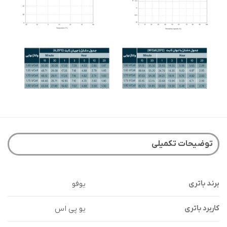
توضیحات تکمیلی
یوفو
برند باتری
یو پی اس
کاربرد باتری