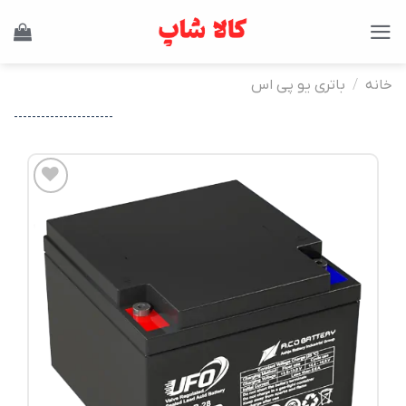
Ski
t
conten
خانه
/
باتری یو پی اس
----------------------
افزودن
به
علاقه
مندی
ها