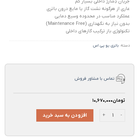
جریان دِشارژ داخلی بسیار کم
عاری از هرگونه نشت گاز یا مایع درون باتری
عملکرد مناسب در محدوده وسیع دمایی
بدون نیاز به نگهداری (Maintenance Free)
تکنولوژی باز ترکیب گازهای داخلی
دسته:
باتری یو پی اس
تماس با مشاور فروش
تومان
۱۰,۶۷۰,۰۰۰
قیمت و خرید باتری یو پی اس 28 آمپر یوفو – UPS BATTERY UFO 28A عدد
افزودن به سبد خرید