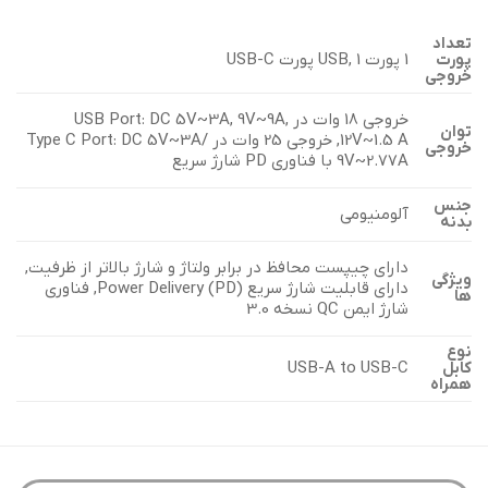
تعداد
1 پورت USB, 1 پورت USB-C
پورت
خروجی
خروجی 18 وات در USB Port: DC 5V~3A, 9V~9A,
توان
12V~1.5 A, خروجی 25 وات در Type C Port: DC 5V~3A/
خروجی
9V~2.77A با فناوری PD شارژ سریع
جنس
آلومنیومی
بدنه
دارای چیپست محافظ در برابر ولتاژ و شارژ بالاتر از ظرفیت,
ویژگی
دارای قابلیت شارژ سریع Power Delivery (PD), فناوری
ها
شارژ ایمن QC نسخه 3.0
نوع
USB-A to USB-C
کابل
همراه