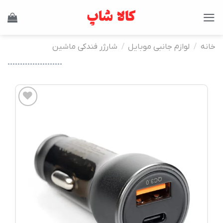
Ski
t
conten
خانه
/
لوازم جانبی موبایل
/
شارژر فندکی ماشین
----------------------
افزودن
به
علاقه
مندی
ها