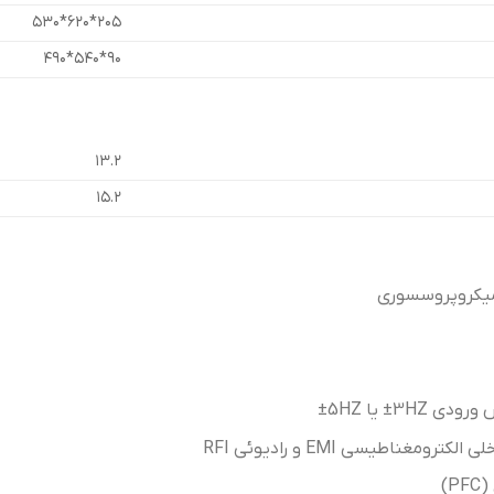
۲۰۵*۶۲۰*۵۳۰
۹۰*۵۴۰*۴۹۰
۱۳.۲
۱۵.۲
میکروپروسسوری
3HZ± یا 5HZ±
ومغناطیسی EMI و رادیوئی RFI
)