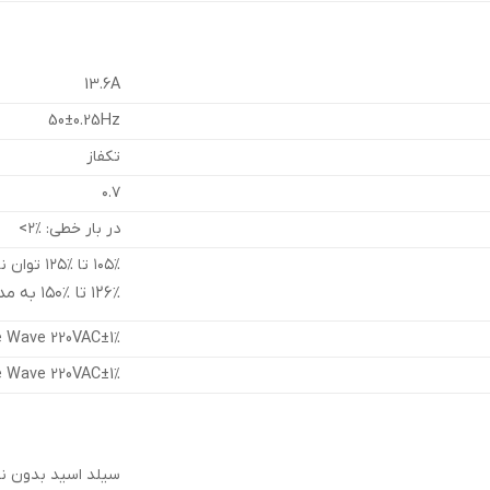
13.6A
50±0.25Hz
تکفاز
۰.۷
در بار خطی: %۲>
۱۰۵% تا %۱۲۵ توان نامی به مدت ۱ دقیقه
۱۲۶% تا %۱۵۰ به مدت ۳۰ ثانیه
e Wave 220VAC±1%
e Wave 220VAC±1%
سیلد اسید بدون نی