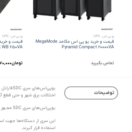
+
یو پی اس - UPS
یو پی اس - UPS
قیمت و خرید یو پی اس مگامد MegaMode
k WB 650VA
Pyramid Compact 20000VA
تماس بگیرید
تومان
۱۷۰,۰۰۰
یوپی‌اس‌های سری
SDC
فاراتل 
توضیحات
اختلالات برق شهر و حتی قطع آن
یوپی‌اس‌های سری
SDC
مجـهز ب
این سری از دستگاه‌ها جهت است
استفاده قرار گیرند.