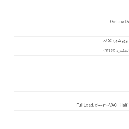
On-Line D
ق شهر: %۸۵<
کس: 0msec
Full Load: 160~300VAC , Hal