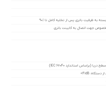
مخصوص جهت اتصال به کابینت باتری
ستگاه: 41dB>