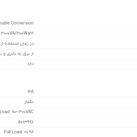
ouble Conversion
3000VA/2100Watt
در زمان استفاده از بر
از برق به باتری و بالع
دارد
16A
تکفاز
f Load: 110~300VAC
50±3Hz
Full Load: >0.98