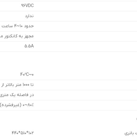
96VDC
ندارد
حدود ۱۰~۴ ساعت بسته به ظرفیت باتری پس از تخلیه کامل تا %۹۰
مجهز به کانکتور 
5.5A
0~40ºC
تا 1000 متر بالاتر از سطح دریا (براساس استاندارد IEC 62040)
در فاصله یک متری از د
۸۰%~۰ (غیرفشرده)
 باتری
۱۰۲*۵۱۰*۴۴۰