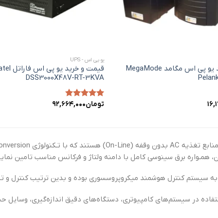
+
یو پی اس - UPS
قیمت و خرید یو پی اس مگامد MegaMode
قیمت و خرید یو پی
DSS3000X48V-RT-3KVA
Pelan
۱۶,
تومان
۹۲,۶۶۴,۰۰۰
امتیاز
۵.۰۰
از ۵
منابع تغذیه
AC
بدون وقفه (
On-Line
) هستند که با تـکنولوژی
onversion
، همـواره برق سینوسی کامل با دامنه ولتاژ و فرکانس مناسب تامین نماین
ه سیستم کنترل هوشمند میکروپروسسوری بوده و بدین ترتیب کنترل و ت
فاده در سیستم‌های کامپیوتری، دستگاه‌های دقیق اندازه‌گیری، وسایل ح