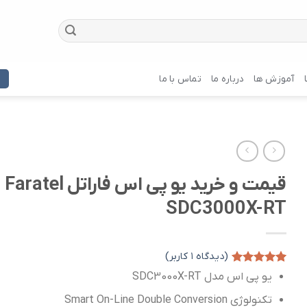
آموزش ها
درباره ما
تماس با ما
قیمت و خرید یو پی اس فاراتل Faratel
SDC3000X-RT
(دیدگاه
۱
کاربر)
۱
امتیازدهی
یو پی اس مدل SDC3000X-RT
۵.۰۰
از ۵
در
تکنولوژی Smart On-Line Double Conversion
امتیازدهی