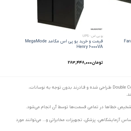
+
+
یو پی اس - UPS
یو پی اس - S
 اس فاراتل Faratel
قیمت و خرید یو پی اس مگامد MegaMode
0000VA
Henry 6000VA
تومان
۲۸۳,۴۴۸,۰۰۰
تماس ب
Double C
طـراحی شده و قـادرند بدون توجه به نوسانات،
د.
شخیص خطاها در تمامی قسمت‌ها توسط آن انجام می‌شود.
ساس آزمایشگاهی، پزشکی، تجهیزات مخابراتی و… می‌توانند مورد