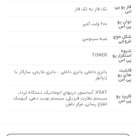
فاز یو پی
تک فاز به تک فاز
اس
توان یو
۶۰۰ ولت آمپر
پی اس
شکل موج
شبه سینوسی
خروجی
شیوه
TOWER
استقرار یو
پی اس
قابلیت
باتری داخلی, باتری داخلی – باتری خارجی, سازگار با
های یو
ژنراتور
پی اس
VSAT, آسانسور, دربهای اتوماتیک, دستگاه تردد,
کاربرد یو
سیستم نظارت فیزیکی, سیستم نوبت دهی, کیوسک
پی اس
اطلاع رسانی, مرکز تلفن