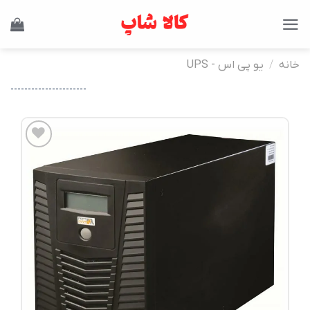
Ski
t
conten
خانه
/
یو پی اس - UPS
----------------------
افزودن
به
علاقه
مندی
ها