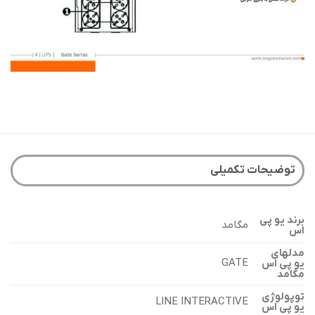
توضیحات تکمیلی
برند یو پی
مگامد
اس
مدلهای
GATE
یو پی اس
مگامد
توپولوژی
LINE INTERACTIVE
یو پی اس