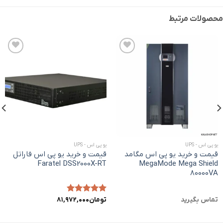
محصولات مرتبط
افزودن
افزودن
به
به
علاقه
علاقه
مندی
مندی
ها
ها
یو پی اس - UPS
یو پی اس - UPS
قیمت و خرید یو پی اس مگامد
قیمت و خرید یو پی اس فاراتل
Faratel DSS2000X-RT
MegaMode Mega Shield
80000VA
تماس بگیرید
تومان
امتیاز
۵.۰۰
۸۱,۹۷۲,۰۰۰
از ۵