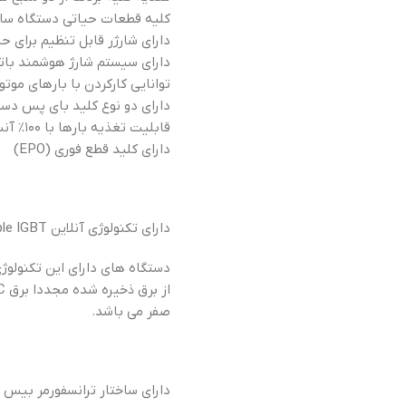
کلیه قطعات حیاتی دستگاه ساخت
دارای شارژر قابل تنظیم برای حالت شارژ Boost (جهت پشتیبانی باتر
داراي سيستم شارژ هوشمند باتري براي
توانایی کارکردن با بارهای مو
داراي دو نوع كليد باي پس دست
قابلیت تغذیه بارها با ۱۰۰% آنبالانسی
داراي كليد قطع فوري (EPO)
دارای تکنولوژی آنلاین Double IGBT
صفر می باشد.
دارای ساختار ترانسفورمر بیس