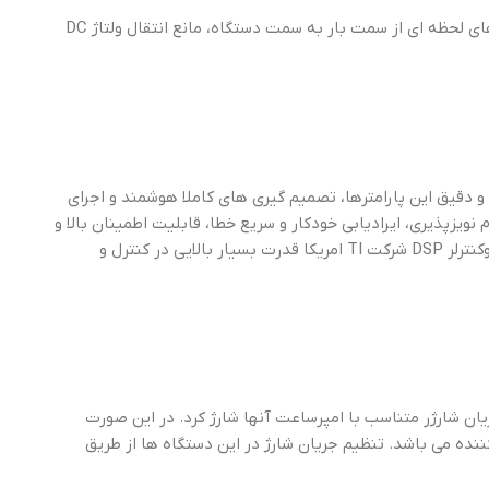
این دستگاه ها در خروجی خود دارای یک ترانس ایزوله هستند که مزایایی نظیر کاهش استرس و جریان های لحظه ای از سمت بار به سمت دستگاه، مانع انتقال ولتاژ DC
و دقیق این پارامترها، تصمیم گیری های کاملا هوشمند و اجرای
نویزپذیری، ایرادیابی خودکار و سریع خطا، قابلیت اطمینان بالا و
طراحی منوی پیشرفته با تنظیمات گسترده اشاره کرد. دستگاه های ترانس بیس با دارا بودن 3 عدد میکروکنترلر DSP شرکت TI امریکا قدرت بسیار بالایی در کنترل و
یان شارژر متناسب با امپرساعت آنها شارژ کرد. در این صورت
نده می باشد. تنظیم جریان شارژ در این دستگاه ها از طریق