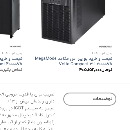
+
یو پی اس - UPS
یو پی اس - UPS
قیمت و خرید یو پی اس مگامد MegaMode
ct 40000VA
Volta Compact 3-1 20000VA
تومان
۴۰۵,۱۵۲,۰۰۰
تماس بگیرید
ضریب توان یا قدرت خروجی PF = 0.9
توضیحات
دارای راندمان بیش از ۹۳%
مجهز به سیستم IGBT در ورودی رکتیفایر و خروجی اینورتر (Double IGBT)
كنترل كاملاً ديجيتال مجهز به 3 پردازنده قدرتمند DSP محصول شرکت TI آمریکا
رگولاسیون ولتاژ کمتر از ۱% ، هارمونيك ولتاژ كمتر از ۱.۵% و هارمونيك جريان كمتر از ۴%
تغذیه کلیه بردها از دو منبع 