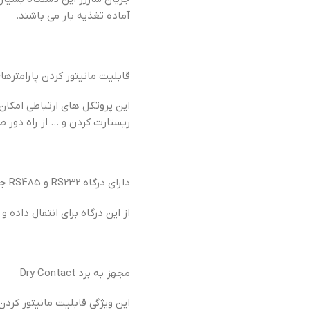
آماده تغذیه بار می باشند.
قابلیت مانیتور کردن پارامترهای ک
این پروتکل های ارتباطی امکان
ریستارت کردن و … از راه دور صا
دارای درگاه RS232 و RS485 جهت ارتباط با کامپیوتر
از این درگاه برای انتقال داده و اطلاعات از دستگاه UPS یو پی اس به رایانه (کامپیوتر
مجهز به برد Dry Contact
این ویژگی قابلیت مانیتور کردن