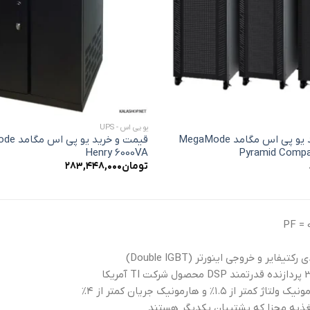
+
یو پی اس - UPS
قیمت و خرید یو پی اس مگامد MegaMode
قیمت و خرید
Henry 6000VA
Pyramid Compa
تومان
۲۸۳,۴۴۸,۰۰۰
تغذیه مجزا که پشتیبان یکدیگر هستند