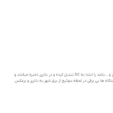
دستگاه های دارای این تکنولوژی برق ورودی را که میتواند دارای انواع اختلالات مانند هارمونیک، سرج، نویز و …باشد را ابتدا به DC تبدیل کرده و در باتری ذخیره میکنند و
راین در این دستگاه ها بی برقی در لحظه سوئیج از برق شهر به باتری و برعکس