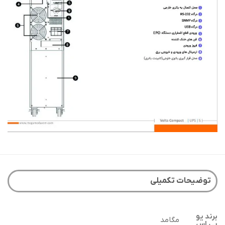
توضیحات تکمیلی
برند یو
مگامد
پی اس