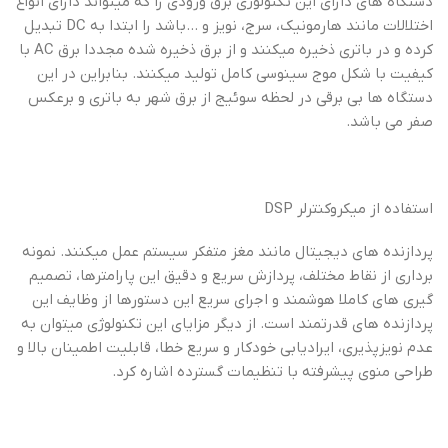
دستگاه های دارای این تکنولوژی برق ورودی را که میتواند دارای انواع
اختلالات مانند هارمونیک، سرج، نویز و …باشد را ابتدا به DC تبدیل
کرده و در باتری ذخیره میکنند و از برق ذخیره شده مجددا برق AC با
کیفیت با شکل موج سینوسی کامل تولید میکنند. بنابراین در این
دستگاه ها بی برقی در لحظه سوئیج از برق شهر به باتری و برعکس
صفر می باشد.
استفاده از میکروکنترلر DSP
پردازنده های دیجیتال مانند مغز متفکر سیستم عمل میکنند. نمونه
برداری از نقاط مختلف، پردازش سریع و دقیق این پارامترها، تصمیم
گیری های کاملا هوشمند و اجرای سریع این دستورها از وظایف این
پردازنده های قدرتمند است. از دیگر مزایای این تکنولوژی میتوان به
عدم نویزپذیری، ایرادیابی خودکار و سریع خطا، قابلیت اطمینان بالا و
طراحی منوی پیشرفته با تنظیمات گسترده اشاره کرد.