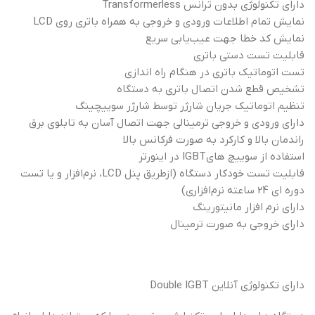
دارای تکنولوژی بدون ترانس Transformerless
نمایش تمام اطلاعات ورودی و خروجی به همراه باتری روی LCD
نمایش کد خطا جهت عیب‌یابی سریع
قابلیت تست دستی باتری
تست اتوماتیک باتری در هنگام راه اندازی
تشخیص قطع شدن اتصال باتری به دستگاه
تنظیم اتوماتیک جریان شارژر توسط شارژر سوییچینگ
دارای ورودی و خروجی ترمینالی جهت اتصال آسان به تابلوی برق
راندمان بالا و کارکرد به‌ صورت فرکانس بالا
استفاده از سوییچ هایIGBT در اینورتر
قابليت تست خودكار دستگاه (ازطريق پنل LCD، نرم‌افزار و يا تست
دوره اي 24 ساعته نرم‌افزاري)
داراي نرم‌ افزار مانيتورينگ
داراي خروجي به صورت ترمينال
دارای تکنولوژی آنلاین Double IGBT