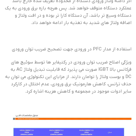
اگر دامنه ولتاژ ورودی دستگاه از محدوده تعریف شده خارج باشد
عملکرد دستگاه متوقف خواهد شد. پس هرچه بازه برق ورودی به یک
دستگاه وسیع تر باشد، آن دستگاه کارا تر بوده و در افت ولتاژ و
اضافه ولتاژ های شدید به تغذیه بار ادامه خواهد داد.
استفاده از مدار PFC در ورودی جهت تصحیح ضریب توان ورودی
ویژگی اصلاح ضریب توان ورودی در رکتیفایر ها توسط سوئیچ های
فرکانس بالا IGBT صورت می پذیرد که قابلیت تبدیل ولتاژ AC به
DC و بوست ولتاژ را توامان دارند. از مزایای این تکنولوژی می توان به
حذف ترانس، کاهش هارمونیک برق ورودی، عدم اختلال در کارکرد
سایر ادوات موجود در مجموعه و کاهش هزینه اشاره کرد.