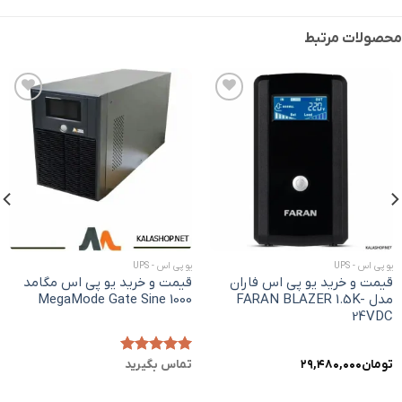
محصولات مرتبط
افزودن
افزودن
به
به
علاقه
علاقه
مندی
مندی
ها
ها
یو پی اس - UPS
یو پی اس - UPS
قیمت و خرید یو پی اس فاران
قیمت و خرید یو پی اس مگامد
مدل FARAN BLAZER 1.5K-
MegaMode Gate Sine 1000
24VDC
تومان
۲۹,۴۸۰,۰۰۰
امتیاز
۵.۰۰
تماس بگیرید
از ۵