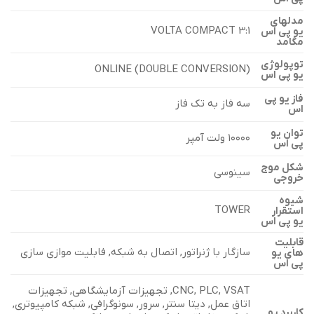
مدلهای
VOLTA COMPACT 3:1
یو پی اس
مگامد
توپولوژی
ONLINE (DOUBLE CONVERSION)
یو پی اس
فاز یو پی
سه فاز به تک فاز
اس
توان یو
۱۰۰۰۰ ولت آمپر
پی اس
شکل موج
سینوسی
خروجی
شیوه
TOWER
استقرار
یو پی اس
قابلیت
سازگار با ژنراتور, اتصال به شبکه, فابلیت موازی سازی
های یو
پی اس
CNC, PLC, VSAT, تجهیزات آزمایشگاهی, تجهیزات
اتاق عمل, دیتا سنتر, سرور, سونوگرافی, شبکه کامپیوتری,
کاربرد یو