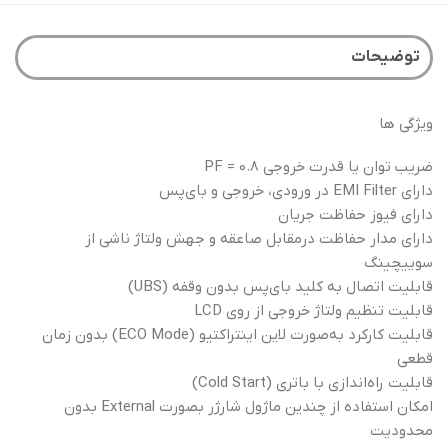
توضیحات
ویژگی ها
ضریب توان یا قدرت خروجی PF = 0.8
دارای EMI Filter در ورودی، خروجی و بای‌پس
دارای فیوز حفاظت جریان
دارای مدار حفاظت درمقابل صاعقه و جهش ولتاژ ناشی از
سوییچینگ
قابلیت اتصال به کلید بای‌پس بدون وقفه (UBS)
قابلیت تنظیم ولتاژ خروجی از روی LCD
قابلیت کارکرد به‌صورت لاین اینتراکتیو (ECO Mode) بدون زمان
قطعی
قابليت راه‌اندازي با باتري (Cold Start)
امکان استفاده از چندین ماژول شارژر بصورت External بدون
محدودیت