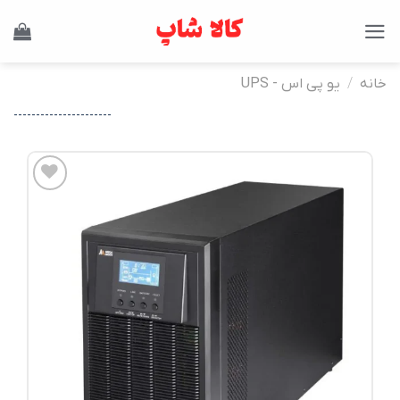
Ski
t
conten
خانه
/
یو پی اس - UPS
----------------------
افزودن
به
علاقه
مندی
ها