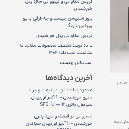
فروش مگاواتی و کیلوواتی سازه پنل
خورشیدی
پاور استیشن چیست و چه فرقی با یو
پی اس دارد؟
فروش مگاواتی پنل خورشیدی
تا ده درصد تخفیف محصولات مگامد به
مناسبت شب یلدا ۱۴۰۴
استابلایزر چیست
آخرین دیدگاه‌ها
و ذخیره تصاویر
محمودرضا دانشور
در
قیمت و خرید
باتری خورشیدی 100 آمپر اوربیتال
سپاهان باتری SFGHU100-12
خسروانی
در
قیمت و خرید باتری
مداربسته
خورشیدی 100 آمپر اوربیتال سپاهان
داخلی یا