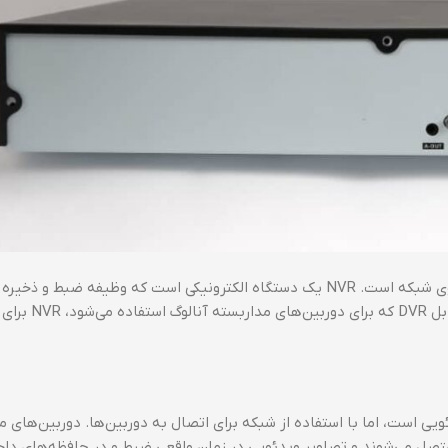
NVR به معنای Network Video Recorder یا ضبط‌ کننده ویدئوی شبکه است. NVR یک دستگاه الکترونیکی است که وظیفه ضبط 
ویدئویی از دوربین‌های مدار بسته شبکه را بر عهده دارد. در مقابل DVR که برای دوربین‌های مداربسته آنالوگ استفاده می‌شود، NVR برای
اویر ویدئویی است، اما با استفاده از شبکه برای اتصال به دوربین‌ها. دوربین‌های 
ه از طریق پروتکل شبکه مانند Ethernet یا Wi-Fi به NVR متصل می‌شوند و تصاویر ویدئویی در زمان واقعی ضبط و در حافظه‌های 