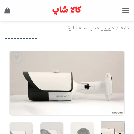
Ski
t
conten
خانه
/
دوربین مدار بسته آنالوگ
----------------------
افزودن
به
علاقه
مندی
ها