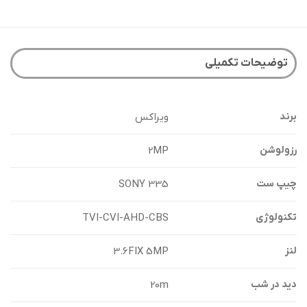
توضیحات تکمیلی
ویراکس
برند
2MP
رزولوشن
SONY 335
چیپ ست
TVI-CVI-AHD-CBS
تکنولوژی
3.6FIX 5MP
لنز
20m
دید در شب