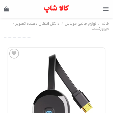
Ski
t
conten
خانه
/
لوازم جانبی موبایل
/
دانگل انتقال دهنده تصویر -
میرورکست
----------------------
افزودن
به
علاقه
مندی
ها