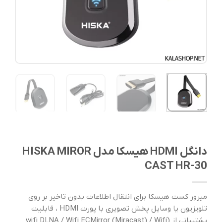
دانگل HDMI هیسکا مدل HISKA MIROR
CAST HR-30
میرور کست هیسکا برای انتقال اطلاعات بدون تاخیر بر روی
تلویزیون یا وسایل پخش تصویری با پورت HDMI ، قابلیت
پشتیبانی از (wifi DLNA / Wifi ECMirror (Miracast) / Wifi