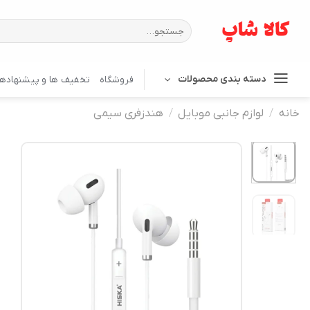
Ski
t
جستجو
برای:
conten
دسته بندی محصولات
فروشگاه
تخفیف ها و پیشنهادها
خانه
/
لوازم جانبی موبایل
/
هندزفری سیمی
افزودن
به
علاقه
مندی
ها