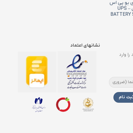
ی یو پی اس
4.5 آمپر استارسل – UPS
BATTERY 
نشانهای اعتماد
را وارد