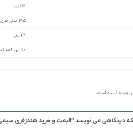
۱۶ اهم
۳.۵ میلی‌متری
۱.۲ متر
دارای دکمه تن
 نوشته نشده است.
دگاهی می نویسد “قیمت و خرید هندزفری سیمی هیسکا مدل E HK-729