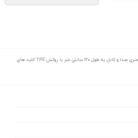
هندزفری Hiska HK-729 هندزفری سیمی هیسکا مدل HK729 اتصال با سیم از طریق رابط جک ۳٫۵ میلی متری صدا و کابل به طول ۱۲۰ سانتی متر با روکش TPE کلید های