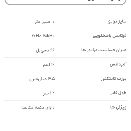
۱۰ میلی متر
سایز درایو
20Hz-20kHz
فرکانس پاسخگویی
۹۶ دسی‌بل
میزان حساسیت درایور ها
۱۶ اهم
آمپدانس
۳.۵ میلی‌متری
پورت کانتکتور
۱.۲ متر
طول کابل
دارای دکمه مکالمه
ویژگی ها