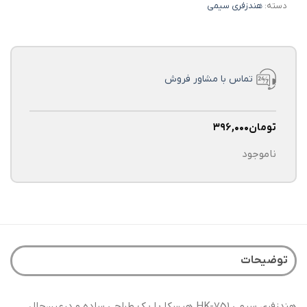
دسته:
هندزفری سیمی
تماس با مشاور فروش
تومان
۳۹۶,۰۰۰
ناموجود
توضیحات
هندزفری سیمی HK-751 هیسکا با یک طراحی ساده و درعین‌حال